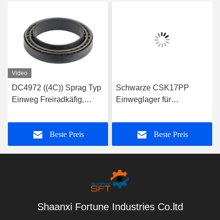
Video
DC4972 ((4C)) Sprag Typ
Schwarze CSK17PP
Einweg Freiradkäfig,
Einweglager für
einfache Installation
Textilmaschinen in einer
Einwegkupplungslager
Reihe
Beste Preis
Beste Preis
Shaanxi Fortune Industries Co.ltd