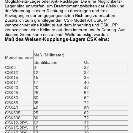
Möglichkeits-Lager oder Anti-Rücklager. Die eine Möglichkeits-
Lager sind entworfen, um Drehmoment zwischen der Welle und
der Wohnung in einer Richtung zu übertragen und freie
Bewegung in der entgegengesetzten Richtung zu erlauben.
Zusätzlich zum grundlegenden CSK-Modell Art CSK. P
kennzeichnet eine Keilnute auf dem Innenring und CSK. .PP
kennzeichnet eine Keilnute auf dem inneren und Außenring. Aus
diesem Grund kann es zu einer Welle befestigt werden.
Maß des Weisen-Kupplungs-Lagers CSK eins:
Maß (Millimeter)
Modellnummer
Identifikation
Od
T
CSK8
8
22
9
CSK12
12
32
10
CSK15
15
35
11
CSK17
17
40
12
CSK20
20
47
14
CSK25
25
52
15
CSK30
30
62
16
CSK35
35
72
17
CSK40
40
80
22
CSK305
25
62
17
CSK306
30
72
19
CSK12-2RS
12
32
14
CSK15-2RS
15
35
16