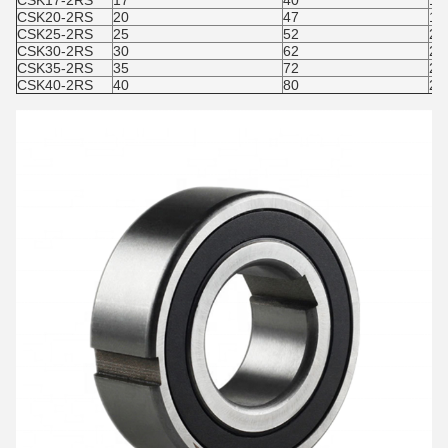
CSK17-2RS
17
40
17
CSK20-2RS
20
47
19
CSK25-2RS
25
52
20
CSK30-2RS
30
62
21
CSK35-2RS
35
72
22
CSK40-2RS
40
80
27