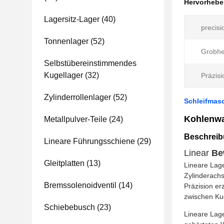
Hervorheb
Lagersitz-Lager
(40)
precisi
Tonnenlager
(52)
Grobhei
Selbstübereinstimmendes
Kugellager
(32)
Präzis
Zylinderrollenlager
(52)
Schleifmasc
Kohlenwa
Metallpulver-Teile
(24)
Beschreib
Lineare Führungsschiene
(29)
Linear
Be
Gleitplatten
(13)
Lineare Lag
Zylinderach
Bremssolenoidventil
(14)
Präzision er
zwischen Ku
Schiebebusch
(23)
Lineare Lag