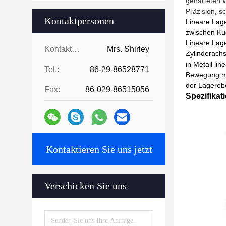
gehärteten W
Präzision, s
Kontaktpersonen
Lineare Lag
zwischen Kug
Lineare Lag
Kontaktpersonen:
Mrs. Shirley
Zylinderachs
in Metall li
Tel.:
86-29-86528771
Bewegung mit
der Lagerobe
Fax:
86-029-86515056
Spezifikat
Kontaktieren Sie uns jetzt
Verschicken Sie uns