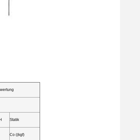
ewertung
H
Statik
Co ((kgf)