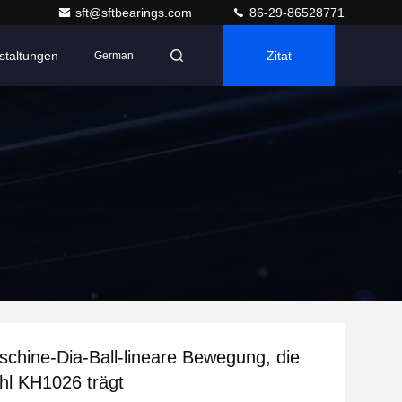
sft@sftbearings.com
86-29-86528771
staltungen
Zitat
German
schine-Dia-Ball-lineare Bewegung, die
hl KH1026 trägt