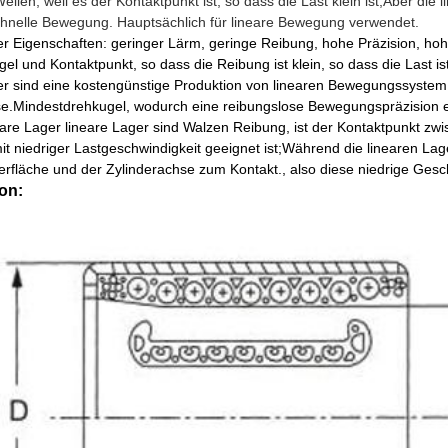
ellen, weil es der Kontaktpunkt ist, so dass die Last klein ist,Aber d
chnelle Bewegung. Hauptsächlich für lineare Bewegung verwendet.
er Eigenschaften: geringer Lärm, geringe Reibung, hohe Präzision, h
el und Kontaktpunkt, so dass die Reibung ist klein, so dass die Last i
er sind eine kostengünstige Produktion von linearen Bewegungssystem
e.Mindestdrehkugel, wodurch eine reibungslose Bewegungspräzision err
neare Lager lineare Lager sind Walzen Reibung, ist der Kontaktpunkt zw
 niedriger Lastgeschwindigkeit geeignet ist;Während die linearen Lag
rfläche und der Zylinderachse zum Kontakt., also diese niedrige Ges
ion: