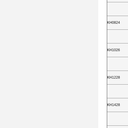
KH0824
KH1026
KH1228
KH1428