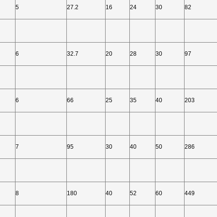
5
27.2
16
24
30
82
6
32.7
20
28
30
97
6
66
25
35
40
203
7
95
30
40
50
286
8
180
40
52
60
449