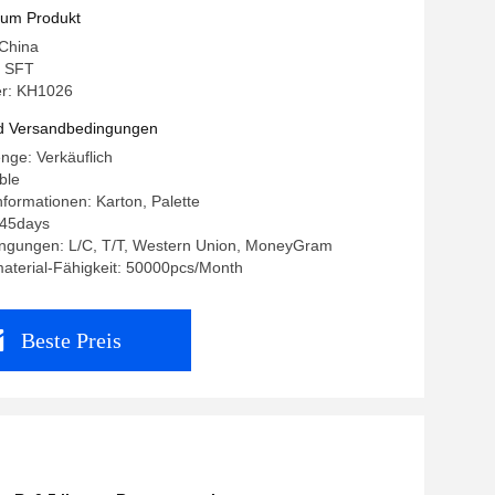
zum Produkt
 China
 SFT
r: KH1026
d Versandbedingungen
nge: Verkäuflich
ble
formationen: Karton, Palette
0-45days
ngungen: L/C, T/T, Western Union, MoneyGram
aterial-Fähigkeit: 50000pcs/Month
Beste Preis