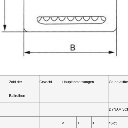
Zahl der
Gewicht
Hauptabmessungen
Grundlastb
Ballreihen
DYNAMISC
d
D
B
c(kgf)