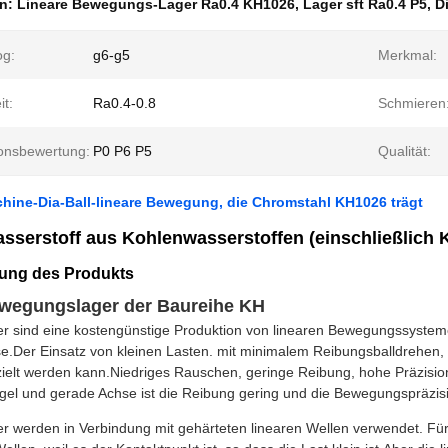
en:
Lineare Bewegungs-Lager Ra0.4 KH1026
,
Lager sft Ra0.4 P5
,
D
og:
g6-g5
Merkmal:
t:
Ra0.4-0.8
Schmieren
ionsbewertung:
P0 P6 P5
Qualität:
hine-Dia-Ball-lineare Bewegung, die Chromstahl KH1026 trägt
sserstoff aus Kohlenwasserstoffen (einschließlich 
ung des Produkts
wegungslager der Baureihe KH
er sind eine kostengünstige Produktion von linearen Bewegungssystem
se.Der Einsatz von kleinen Lasten. mit minimalem Reibungsballdrehen
zielt werden kann.
Niedriges Rauschen, geringe Reibung, hohe Präzisio
gel und gerade Achse ist die Reibung gering und die Bewegungspräzis
er werden in Verbindung mit gehärteten linearen Wellen verwendet. F