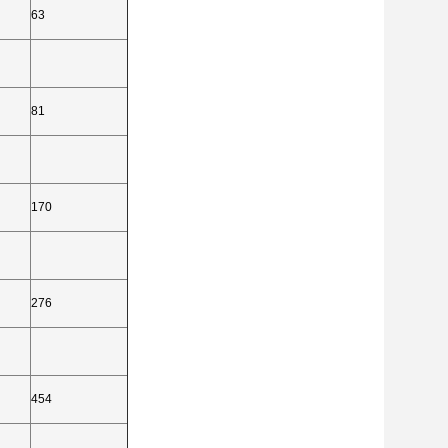
63
81
170
276
454